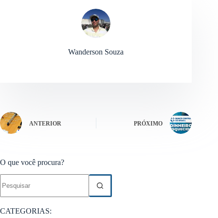
Wanderson Souza
ANTERIOR
PRÓXIMO
O que você procura?
Sem
resultados
CATEGORIAS: