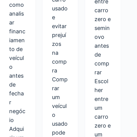
entre
como
usado
carro
analis
e
zero e
ar
evitar
semin
financ
prejuí
ovo
iamen
zos
antes
to de
na
de
veícul
comp
comp
o
ra
rar
antes
Comp
Escol
de
rar
her
fecha
um
entre
r
veícul
um
negóc
o
carro
io
usado
zero e
Adqui
pode
um