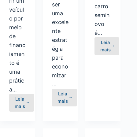
rir um
ser
carro
veícul
uma
semin
o por
excele
ovo
meio
nte
é…
de
estrat
Leia
financ
égia
Carro
mais
iamen
Zero
para
to é
ou
econo
Seminovo:
uma
mizar
Análise
prátic
…
Completa
a…
para
Leia
Leia
Como
Escolher
mais
Financiamento
mais
Comprar
a
de
um
Melhor
Veículo
Veículo
Opção
sem
Usado
Erros: