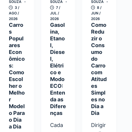
SOUZA
SOUZA
SOUZA
3 /
7 /
8 /
AGO /
JUL /
JUN /
2026
2026
2026
Carro
Gasol
Como
s
ina,
Redu
Popul
Etano
zir o
ares
l,
Cons
Econ
Diese
umo
ômico
l,
do
s:
Elétri
Carro
Como
co e
com
Escol
Modo
Atitud
her o
ECO:
es
Melho
Enten
Simpl
r
da as
es no
Model
Difere
Dia a
o Para
nças
Dia
o Dia
Cada
Dirigir
a Dia