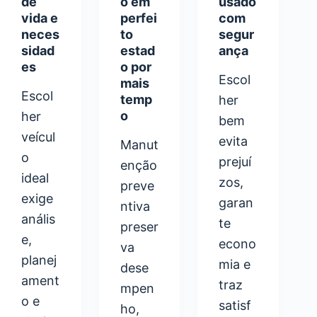
de
o em
usado
vida e
perfei
com
neces
to
segur
sidad
estad
ança
es
o por
Escol
mais
Escol
temp
her
o
her
bem
veícul
evita
Manut
o
prejuí
enção
ideal
zos,
preve
exige
garan
ntiva
anális
te
preser
e,
econo
va
planej
mia e
dese
ament
traz
mpen
o e
satisf
ho,