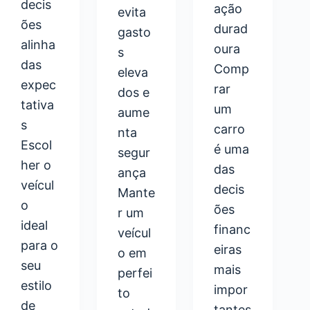
decis
ação
evita
ões
durad
gasto
alinha
oura
s
das
Comp
eleva
expec
rar
dos e
tativa
um
aume
s
carro
nta
Escol
é uma
segur
her o
das
ança
veícul
decis
Mante
o
ões
r um
ideal
financ
veícul
para o
eiras
o em
seu
mais
perfei
estilo
impor
to
de
tantes