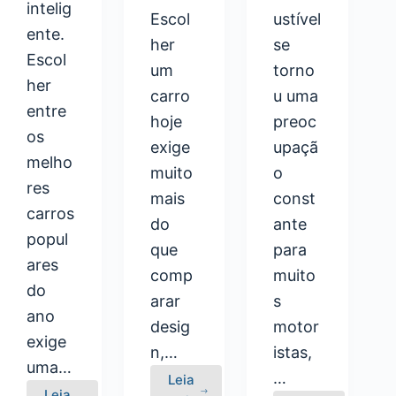
intelig
Escol
ustível
ente.
her
se
Escol
um
torno
her
carro
u uma
entre
hoje
preoc
os
exige
upaçã
melho
muito
o
res
mais
const
carros
do
ante
popul
que
para
ares
comp
muito
do
arar
s
ano
desig
motor
exige
n,…
istas,
uma…
…
Leia
Leia