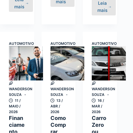
Gasolina,
mais
Leia
Carros
mais
Etanol,
Como
mais
Populares
Diesel,
Reduzir
Econômicos:
Elétrico
o
Como
e
Consumo
Escolher
Modo
do
o
ECO:
AUTOMOTIVO
AUTOMOTIVO
AUTOMOTIVO
Carro
Melhor
Entenda
com
Modelo
as
Atitudes
Para
Diferenças
Simples
o
no
Dia
Dia
a
a
WANDERSON
WANDERSON
WANDERSON
Dia
SOUZA
SOUZA
SOUZA
Dia
11 /
13 /
16 /
MAIO /
ABR /
MAR /
2026
2026
2026
Finan
Como
Carro
ciame
Comp
Zero
nto
rar
ou