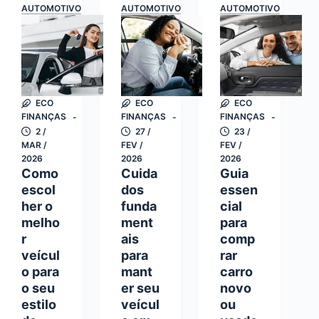
com
AUTOMOTIVO
AUTOMOTIVO
AUTOMOTIVO
Tudo
Segurança:
o
Guia
que
Completo
Você
para
Precisa
Evitar
Avaliar
Problemas
ECO
ECO
ECO
Antes
FINANÇAS
FINANÇAS
FINANÇAS
de
2 /
27 /
23 /
MAR /
FEV /
FEV /
Assinar
2026
2026
2026
Como
Cuida
Guia
escol
dos
essen
her o
funda
cial
melho
ment
para
r
ais
comp
veícul
para
rar
o para
mant
carro
o seu
er seu
novo
estilo
veícul
ou