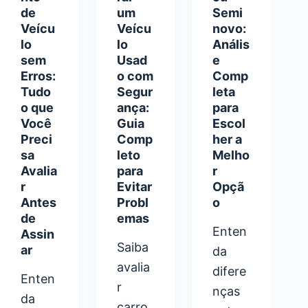
de
um
Semi
Veícu
Veícu
novo:
lo
lo
Anális
sem
Usad
e
Erros:
o com
Comp
Tudo
Segur
leta
o que
ança:
para
Você
Guia
Escol
Preci
Comp
her a
sa
leto
Melho
Avalia
para
r
r
Evitar
Opçã
Antes
Probl
o
de
emas
Enten
Assin
Saiba
ar
da
avalia
difere
Enten
r
nças
da
carro