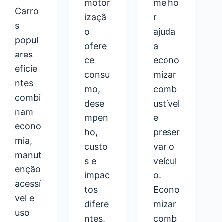
motor
melho
Carro
izaçã
r
s
o
ajuda
popul
ofere
a
ares
ce
econo
eficie
consu
mizar
ntes
mo,
comb
combi
dese
ustível
nam
mpen
e
econo
ho,
preser
mia,
custo
var o
manut
s e
veícul
enção
impac
o.
acessí
tos
Econo
vel e
difere
mizar
uso
ntes.
comb