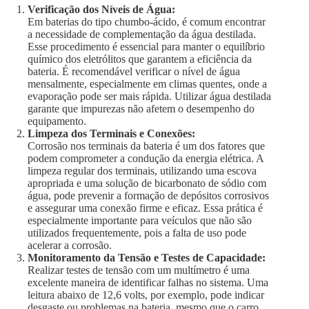
Verificação dos Níveis de Água:
Em baterias do tipo chumbo-ácido, é comum encontrar
a necessidade de complementação da água destilada.
Esse procedimento é essencial para manter o equilíbrio
químico dos eletrólitos que garantem a eficiência da
bateria. É recomendável verificar o nível de água
mensalmente, especialmente em climas quentes, onde a
evaporação pode ser mais rápida. Utilizar água destilada
garante que impurezas não afetem o desempenho do
equipamento.
Limpeza dos Terminais e Conexões:
Corrosão nos terminais da bateria é um dos fatores que
podem comprometer a condução da energia elétrica. A
limpeza regular dos terminais, utilizando uma escova
apropriada e uma solução de bicarbonato de sódio com
água, pode prevenir a formação de depósitos corrosivos
e assegurar uma conexão firme e eficaz. Essa prática é
especialmente importante para veículos que não são
utilizados frequentemente, pois a falta de uso pode
acelerar a corrosão.
Monitoramento da Tensão e Testes de Capacidade:
Realizar testes de tensão com um multímetro é uma
excelente maneira de identificar falhas no sistema. Uma
leitura abaixo de 12,6 volts, por exemplo, pode indicar
desgaste ou problemas na bateria, mesmo que o carro