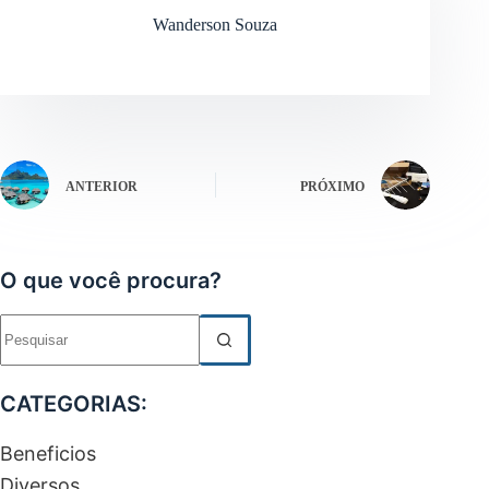
Wanderson Souza
ANTERIOR
PRÓXIMO
O que você procura?
Sem
resultados
CATEGORIAS:
Beneficios
Diversos