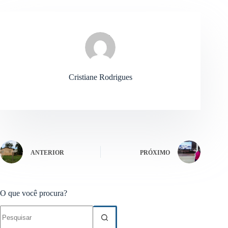
Cristiane Rodrigues
ANTERIOR
PRÓXIMO
O que você procura?
Sem
resultados