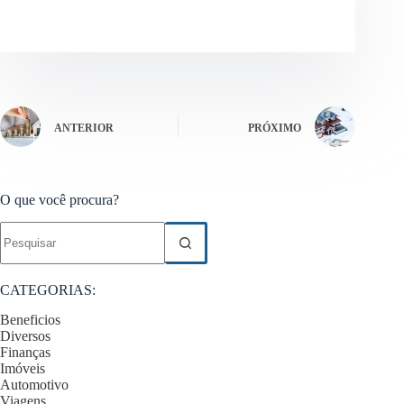
ANTERIOR
PRÓXIMO
O que você procura?
Sem
resultados
CATEGORIAS:
Beneficios
Diversos
Finanças
Imóveis
Automotivo
Viagens