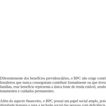
Diferentemente dos benefícios previdenciários, o BPC não exige contrib
brasileiros que nunca conseguiram contribuir formalmente ou que tive
famílias, esse benefício representa a única fonte de renda estável, sen
tratamentos e cuidados permanentes.
Além do aspecto financeiro, o BPC possui um papel social amplo, pois
dignidade humana e para a inclusão social das pessoas com deficiência