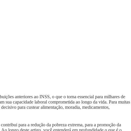
uições anteriores ao INSS, o que o torna essencial para milhares de
ram sua capacidade laboral comprometida ao longo da vida. Para muitas
do decisivo para custear alimentação, moradia, medicamentos,
 contribui para a redução da pobreza extrema, para a promoção da
. Ao longo deste artigo, você entenderá em profundidade o que é o