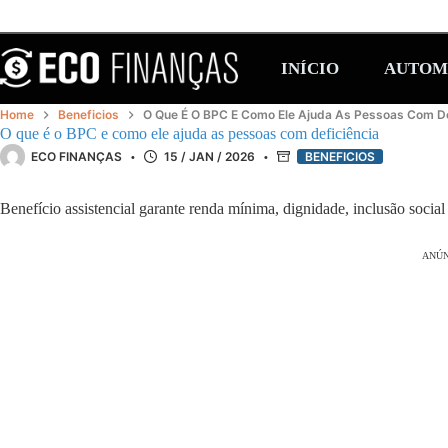
Pular
para
o
conteúdo
INÍCIO
AUTOM
Home
Beneficios
O Que É O BPC E Como Ele Ajuda As Pessoas Com De
O que é o BPC e como ele ajuda as pessoas com deficiência
ECO FINANÇAS
15 / JAN / 2026
BENEFICIOS
Benefício assistencial garante renda mínima, dignidade, inclusão social
ANÚN