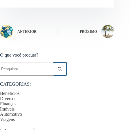
ANTERIOR
PRÓXIMO
O que você procura?
Sem
resultados
CATEGORIAS:
Beneficios
Diversos
Finanças
Imóveis
Automotivo
Viagens