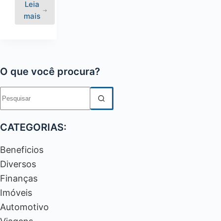
Leia
Garantindo
mais
seus
Direitos:
Veja
Detalhes
O que você procura?
de
como
Sem
Cadastrar
resultados
no
Bolsa
CATEGORIAS:
Família
Beneficios
Diversos
Finanças
Imóveis
Automotivo