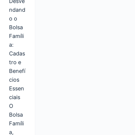
Desve
ndand
o o
Bolsa
Famíli
a:
Cadas
tro e
Benefí
cios
Essen
ciais
O
Bolsa
Famíli
a,