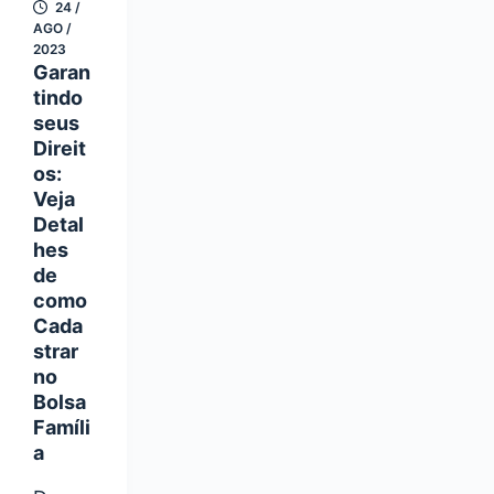
24 /
AGO /
2023
Garan
tindo
seus
Direit
os:
Veja
Detal
hes
de
como
Cada
strar
no
Bolsa
Famíli
a