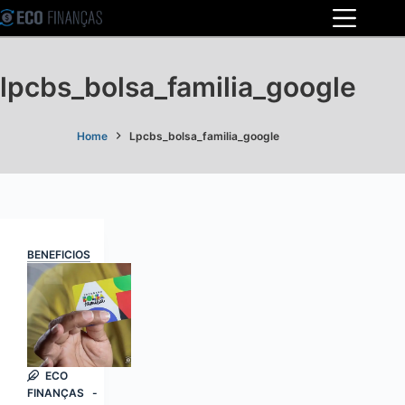
Pular
para
o
lpcbs_bolsa_familia_google
conteúdo
Home
Lpcbs_bolsa_familia_google
BENEFICIOS
ECO
FINANÇAS