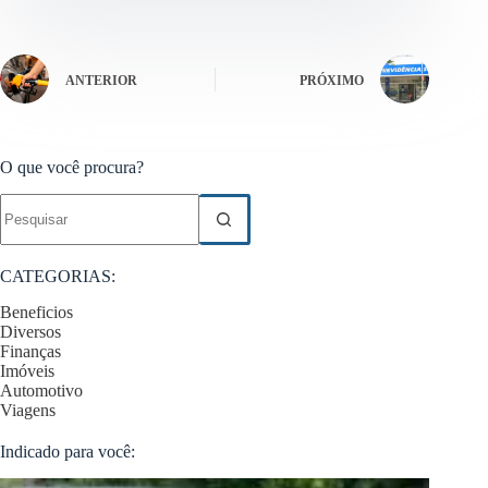
ANTERIOR
PRÓXIMO
O que você procura?
Sem
resultados
CATEGORIAS:
Beneficios
Diversos
Finanças
Imóveis
Automotivo
Viagens
Indicado para você: