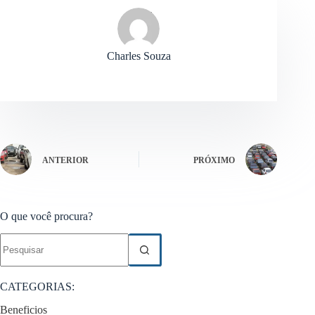
Charles Souza
ANTERIOR
PRÓXIMO
O que você procura?
Sem
resultados
CATEGORIAS:
Beneficios